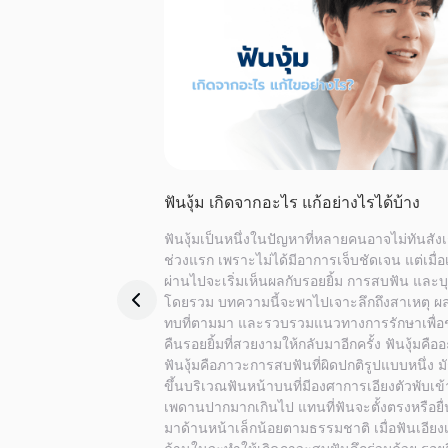
ไรลูกถึงจัดฟันได้
Dr Clear Aligners ชูนวัตกรรมจัดฟันใส 3 มิ
“เก่ง-น้ำปิง” ขึ้นแท่นพรีเซนเตอร์
้อน เก หรือสบไม่ตรง อาจ
ว่า ควรพาไปจัดฟันตอน
กระแสความนิยมด้าน Cosmetic Dentistry ใน
ถ้าเริ่มเร็วเกินไปจะ
ประเทศไทยยังเติบโตต่อเนื่อง โดยเฉพาะกลุ่ม “จ
ไม่? ความจริงแล้ว
ใส” ที่กำลังกลายเป็นทางเลือกสำคัญของคนรุ่นใ
งความสวยงาม แต่
และวัยทำงานที่ให้ความสำคัญกับบุคลิกภาพ คว
ตของขากรรไกร การบด
มั่นใจ และความคล่องตัวในการใช้ชีวิตประจำว
ระยะยาว บทความนี้จะ
ล่าสุด บริษัท ดีซีเอ อินเตอร์เนชั่นแนล จำกัด (
บ ควรเริ่มช่วงอายุ
International) ผู้จัดจำหน่าย Dr Clear Aligners ...
ง่ายขึ้น การจัดฟันเด็ก
8 June 2026
See 
รดูแลและแก้ไขปัญหา