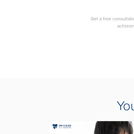
Get a free consultati
achievin
Yo