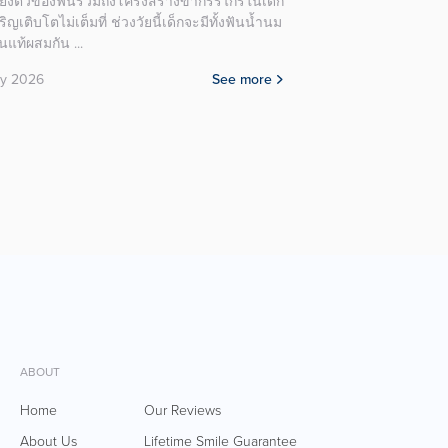
นจะทำให้เกิดภาวะสบฟันลึกร่วมด้วย รอยยิ้มจะดู
แบร็กเก็ต หนังยาง หรือ
ลงไป และหากมีอาการฟันงุ้มรุนแรงอาจทำให้ริม
ความสวยงามโดยเฉพาะ
บนดูแบนราบ ส่งผลต่อสัดส่วนโครงสร้างใบหน้า
26 May 2026
ที่ดูเปลี่ยนไป ลักษณะของฟันงุ้มที่สังเกตได้
ัวเอง ปลายฟันหน้าบนเอียงพับเข้าด้านในช่อง
่างเห็นได้ชัด เวลากัดฟันตามปกติ ฟันหน้าบน
บฟันหน้าล่างลึกจนมองเห็นฟันล่างน้อยหรือแทบ
 ...
y 2026
See more
ABOUT
Home
Our Reviews
About Us
Lifetime Smile Guarantee