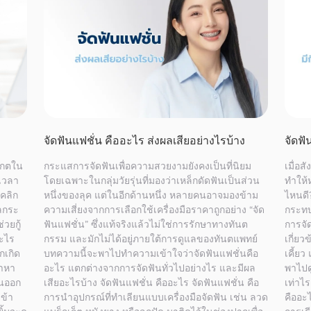
ติ ดึง
เหงือกร่นเกิดขึ้นได้อย่างไร รู้ทันก่อนลุกลาม
ฟันงุ
เหงือกร่นเป็นปัญหาที่หลายคนเคยเจอ บางคนเห็นฟันดู
ฟันงุ
ยาวขึ้น บางคนเริ่มเสียวฟันหรือมีเลือดออกเวลาแปรง
ช่วงแ
ฟัน แม้จะไม่ใช่อาการที่เกิดกับทุกคน แต่ก็เป็นสัญญาณ
ผ่านไ
ัดฟัน
ที่ไม่ควรมองข้าม เพราะอาจเกี่ยวข้องกับการดูแลช่อง
โดยรว
หม่
ปาก บทความนี้จะพาคุณไปสำรวจว่า เหงือกร่นเกิด
ทบที่
าม
จากอะไร และมีแนวทางรักษาอย่างไรเพื่อฟื้นฟูสุขภาพ
คืนรอย
ัน
ช่องปาก เหงือกร่น หรือ Gum Recession คืออะไร
ฟันงุ้
DCA
เหงือกร่นคือภาวะที่เนื้อเหงือกรอบฟันค่อย ๆ ลดระดับ
ขึ้นบ
ลง จนเห็นส่วนของรากฟันมากขึ้น ลักษณะที่พบได้คือ
เพดาน
more
ฟันดูยาวขึ้นหรือมีร่องบริเวณคอฟัน ภาวะนี้ทำให้ฟัน
มาด้า