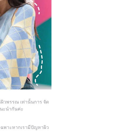
่ผิวพรรณ เท่านั้นการ จัด
แนะนำกันค่ะ
่งเฉพาะหากเรามีปัญหาผิว