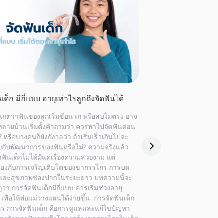
้ม เกิดจากอะไร แก้อย่างไรได้บ้าง
จัดฟันแฟชั่น คืออะไ
้มเป็นหนึ่งในปัญหาที่หลายคนอาจไม่ทันสังเกตใน
กระแสการจัดฟันเพื่อค
รก เพราะไม่ได้มีอาการเจ็บชัดเจน แต่เมื่อเวลา
โดยเฉพาะในกลุ่มวัยรุ่น
ปจะเริ่มเห็นผลกับรอยยิ้ม การสบฟัน และบุคลิก
หนึ่งของลุค แต่ในอีก
ม บทความนี้จะพาไปเจาะลึกถึงสาเหตุ ผลกระ
ความเสี่ยงจากการเลือกใ
ตามมา และรวบรวมแนวทางการรักษาเพื่อช่วยกู้
ฟันแฟชั่น” ซึ่งแท้จริง
ยิ้มที่สวยงามให้กลับมาอีกครั้ง ฟันงุ้มคืออะไร
กรรม และมักไม่ได้อยู
มคือภาวะการสบฟันที่ผิดปกติรูปแบบหนึ่ง มักเกิด
บทความนี้จะพาไปทำควา
ริเวณฟันหน้าบนที่มีองศาการเอียงตัวพับเข้าหา
อะไร แตกต่างจากการจั
ปากมากเกินไป แทนที่ฟันจะตั้งตรงหรือยื่นออก
เสียอะไรบ้าง จัดฟันแฟช
นหน้าเล็กน้อยตามธรรมชาติ เมื่อฟันเอียงเข้า
การนำอุปกรณ์ที่ทำเลีย