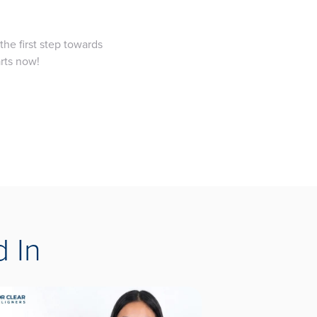
the first step towards
arts now!
 In