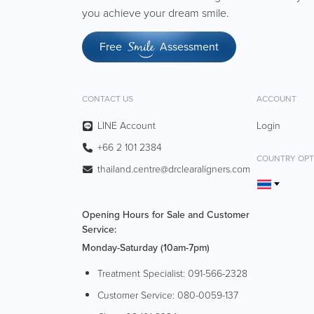
you achieve your dream smile.
Free
Assessment
Smile
CONTACT US
ACCOUNT
LINE Account
Login
+66 2 101 2384
COUNTRY OPT
thailand.centre@drclearaligners.com
Opening Hours for Sale and Customer
Service:
Monday-Saturday (10am-7pm)
Treatment Specialist:
091-566-2328
Customer Service:
080-0059-137