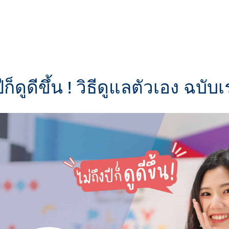
ีก็ดูดีขึ้น ! วิธีดูแลตัวเอง ฉบับ