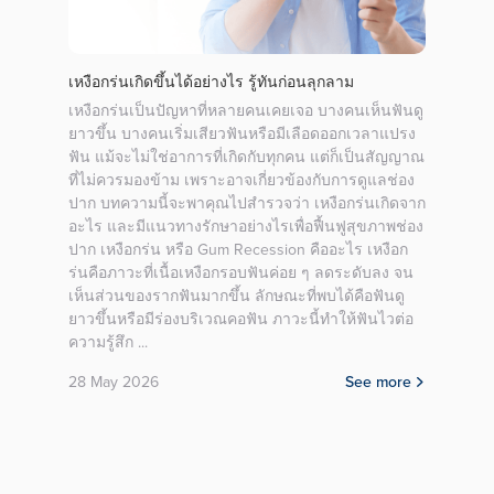
 “เก่ง-
เหงือกร่นเกิดขึ้นได้อย่างไร รู้ทันก่อนลุกลาม
ฟันงุ้
เหงือกร่นเป็นปัญหาที่หลายคนเคยเจอ บางคนเห็นฟันดู
ฟันงุ
ยาวขึ้น บางคนเริ่มเสียวฟันหรือมีเลือดออกเวลาแปรง
ช่วงแ
ัดฟัน
ฟัน แม้จะไม่ใช่อาการที่เกิดกับทุกคน แต่ก็เป็นสัญญาณ
ผ่านไ
หม่
ที่ไม่ควรมองข้าม เพราะอาจเกี่ยวข้องกับการดูแลช่อง
โดยรว
าม
ปาก บทความนี้จะพาคุณไปสำรวจว่า เหงือกร่นเกิดจาก
ทบที่
น
อะไร และมีแนวทางรักษาอย่างไรเพื่อฟื้นฟูสุขภาพช่อง
คืนรอย
CA
ปาก เหงือกร่น หรือ Gum Recession คืออะไร เหงือก
ฟันงุ้
ร่นคือภาวะที่เนื้อเหงือกรอบฟันค่อย ๆ ลดระดับลง จน
ขึ้นบ
เห็นส่วนของรากฟันมากขึ้น ลักษณะที่พบได้คือฟันดู
เพดาน
more
ยาวขึ้นหรือมีร่องบริเวณคอฟัน ภาวะนี้ทำให้ฟันไวต่อ
มาด้า
ความรู้สึก ...
ด้านใ
หุบจม
28 May 2026
See more
ฝีปาก
โดยรวม
ด้วยต
ปากอย
ปิดทั