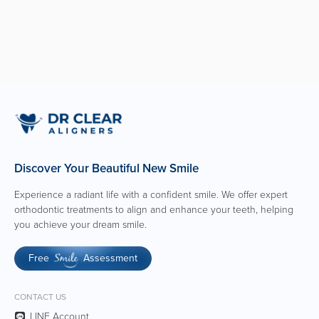
ไม่เห็น
28 Ma
Discover Your Beautiful New Smile
Experience a radiant life with a confident smile. We offer expert
orthodontic treatments to align and enhance your teeth, helping
you achieve your dream smile.
Free
Assessment
Smile
CONTACT US
LINE Account