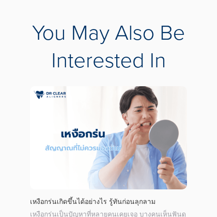
You May Also Be
Interested In
 “เก่ง-
เหงือกร่นเกิดขึ้นได้อย่างไร รู้ทันก่อนลุกลาม
ฟันงุ้
เหงือกร่นเป็นปัญหาที่หลายคนเคยเจอ บางคนเห็นฟันดู
ฟันงุ