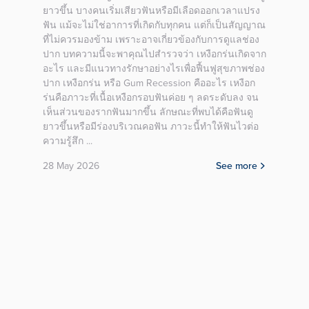
ยาวขึ้น บางคนเริ่มเสียวฟันหรือมีเลือดออกเวลาแปรง
ช่วงแ
ัดฟัน
ฟัน แม้จะไม่ใช่อาการที่เกิดกับทุกคน แต่ก็เป็นสัญญาณ
ผ่านไ
หม่
ที่ไม่ควรมองข้าม เพราะอาจเกี่ยวข้องกับการดูแลช่อง
โดยรว
าม
ปาก บทความนี้จะพาคุณไปสำรวจว่า เหงือกร่นเกิดจาก
ทบที่
น
อะไร และมีแนวทางรักษาอย่างไรเพื่อฟื้นฟูสุขภาพช่อง
คืนรอย
CA
ปาก เหงือกร่น หรือ Gum Recession คืออะไร เหงือก
ฟันงุ้
ร่นคือภาวะที่เนื้อเหงือกรอบฟันค่อย ๆ ลดระดับลง จน
ขึ้นบ
เห็นส่วนของรากฟันมากขึ้น ลักษณะที่พบได้คือฟันดู
เพดาน
more
ยาวขึ้นหรือมีร่องบริเวณคอฟัน ภาวะนี้ทำให้ฟันไวต่อ
มาด้า
ความรู้สึก ...
ด้านใ
หุบจม
28 May 2026
See more
ฝีปาก
โดยรวม
ด้วยต
ปากอย
ปิดทั
ไม่เห็น
28 Ma