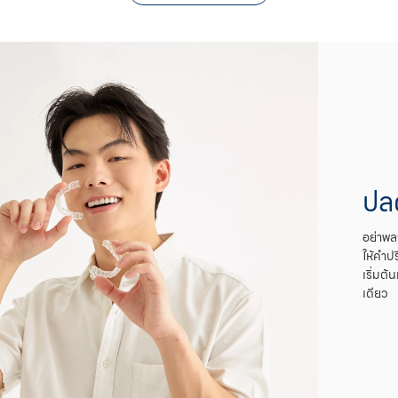
ปล
อย่าพล
ให้คำป
เริ่มต้
เดียว