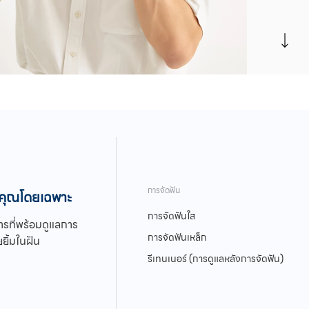
รับ
ใช้ชีว
ทำไม
การจัดฟัน
บคุณโดยเฉพาะ
การจัดฟันใส
รที่พร้อมดูแลการ
การจัดฟันเหล็ก
ยิ้มในฝัน
ก
รีเทนเนอร์ (การดูแลหลังการจัดฟัน)
เทคโ
วัสด