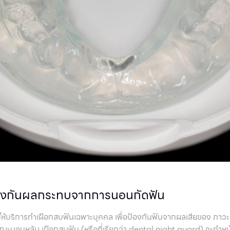
ป้องกันผลกระทบจากการนอนกัดฟัน
าให้บริการทำเฝือกสบฟันเฉพาะบุคคล เพื่อป้องกันฟันจากผลเสียของ ภา
นในขณะนอนหลับ เฝือกสบฟัน (หรือที่เรียกว่า dental night guard) จะทำหน้