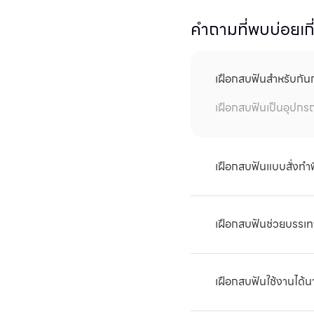
คำถามที่พบบ่อยเก
เฝือกสบฟันสำหรับกัน
เฝือกสบฟันเป็นอุปกร
เฝือกสบฟันแบบสั่งทำพ
เฝือกสบฟัน:
5,
เฝือกสบฟันช่วยบรรเ
ได้ เฝือกสบฟันลดควา
เฝือกสบฟันใช้งานได้
หากดูแลอย่างเหมาะสม
เป็นประจำเพื่อประสิทธ