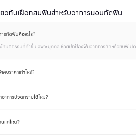
ี่ยวกับเฝือกสบฟันสำหรับอาการนอนกัดฟัน
การกัดฟันคืออะไร?
ณ์ทันตกรรมที่ทำขึ้นเฉพาะบุคคล ช่วยปกป้องฟันจากการกัดหรือขบฟั
ิเศษราคาเท่าไหร่?
000 บาท
ทาอาการปวดกรามได้ไหม?
มตึงเครียดของกล้ามเนื้อกราม บรรเทาอาการเจ็บปวดและไม่สบายที่เกิด
นานแค่ไหน?
 เฝือกสบฟันแบบสั่งทำสามารถใช้งานได้นานหลายปี และควรเข้ารับการ
ิภาพสูงสุด