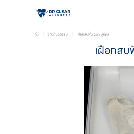
งานทันตกรรม
เฝือกสบฟันเฉพาะบุคคล
เฝือกสบฟ