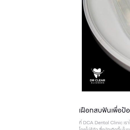
เฝือกสบฟันเพื่อ
ที่ DCA Dental Clinic เร
โดยไม่รู้ตัว ซึ่งมักเกิดขึ้