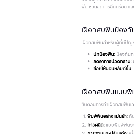
ฟัน ช่วยลดการสึกกร่อน แล
เฝือกสบฟันป้องก
เฝือกสบฟันสำหรับผู้ที่มีป
ปกป้องฟัน:
ป้องกันก
ลดอาการปวดกราม:
บ
ช่วยให้นอนหลับดีขึ้น:
เฝือกสบฟันแบบพิ
ขั้นตอนการทำเฝือกสบฟันเ
พิมพ์ฟันอย่างแม่นยำ:
ทัน
การผลิต:
แบบพิมพ์ฟันจะ
การสวมและปรับแต่ง:
เมื